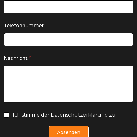
Telefonnummer
Nachricht
*
D
Ich stimme der Datenschutzerklärung zu.
a
t
e
Absenden