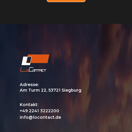
n
s
c
h
u
t
z
e
r
k
l
ä
r
u
n
g
Adresse:
*
Am Turm 22, 53721 Siegburg
Kontakt:
+49 2241 3222200
info@locontact.de