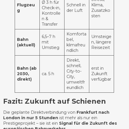
Ø 3 h für
Flugzeu
Schnell in
Klima,
Check-in,
g
der Luft
Zusatzko
Kontrolle
sten
n &
Transfer
Komforta
6,5–7 h
Umsteige
Bahn
bel,
mit
n, längere
(aktuell)
klimafreu
Umstieg
Reisezeit
ndlich
Direkt,
schnell,
Bahn (ab
erst in
City-to-
2030,
ca. 5 h
Zukunft
City,
direkt)
verfügbar
umweltfr
eundlich
Fazit: Zukunft auf Schienen
Die geplante Direktverbindung von
Frankfurt nach
London in nur 5 Stunden
ist mehr als nur ein
Prestigeprojekt – sie ist ein
Signal für die Zukunft des
europäischen Bahnverkehrs
.