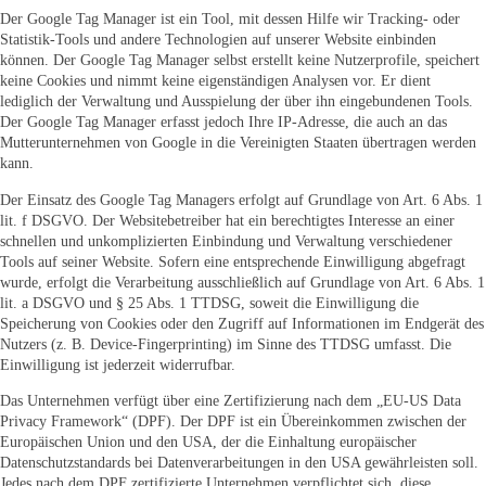
Der Google Tag Manager ist ein Tool, mit dessen Hilfe wir Tracking- oder
Statistik-Tools und andere Technologien auf unserer Website einbinden
können. Der Google Tag Manager selbst erstellt keine Nutzerprofile, speichert
keine Cookies und nimmt keine eigenständigen Analysen vor. Er dient
lediglich der Verwaltung und Ausspielung der über ihn eingebundenen Tools.
Der Google Tag Manager erfasst jedoch Ihre IP-Adresse, die auch an das
Mutterunternehmen von Google in die Vereinigten Staaten übertragen werden
kann.
Der Einsatz des Google Tag Managers erfolgt auf Grundlage von Art. 6 Abs. 1
lit. f DSGVO. Der Websitebetreiber hat ein berechtigtes Interesse an einer
schnellen und unkomplizierten Einbindung und Verwaltung verschiedener
Tools auf seiner Website. Sofern eine entsprechende Einwilligung abgefragt
wurde, erfolgt die Verarbeitung ausschließlich auf Grundlage von Art. 6 Abs. 1
lit. a DSGVO und § 25 Abs. 1 TTDSG, soweit die Einwilligung die
Speicherung von Cookies oder den Zugriff auf Informationen im Endgerät des
Nutzers (z. B. Device-Fingerprinting) im Sinne des TTDSG umfasst. Die
Einwilligung ist jederzeit widerrufbar.
Das Unternehmen verfügt über eine Zertifizierung nach dem „EU-US Data
Privacy Framework“ (DPF). Der DPF ist ein Übereinkommen zwischen der
Europäischen Union und den USA, der die Einhaltung europäischer
Datenschutzstandards bei Datenverarbeitungen in den USA gewährleisten soll.
Jedes nach dem DPF zertifizierte Unternehmen verpflichtet sich, diese