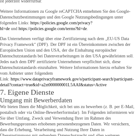
ist jederzeit widerrufbar.
Weitere Informationen zu Google reCAPTCHA entnehmen Sie den Google-
Datenschutzbestimmungen und den Google Nutzungsbedingungen unter
folgenden Links:
https://policies.google.com/privacy?
hl=de
und
https://policies.google.com/terms?hl=de
.
Das Unternehmen verfügt über eine Zertifizierung nach dem „EU-US Data
Privacy Framework“ (DPF). Der DPF ist ein Übereinkommen zwischen der
Europäischen Union und den USA, der die Einhaltung europäischer
Datenschutzstandards bei Datenverarbeitungen in den USA gewährleisten soll.
Jedes nach dem DPF zertifizierte Unternehmen verpflichtet sich, diese
Datenschutzstandards einzuhalten. Weitere Informationen hierzu erhalten Sie
vom Anbieter unter folgendem
Link:
https://www.dataprivacyframework.gov/s/participant-search/participant-
detail?contact=true&id=a2zt000000001L5AAI&status=Active
7. Eigene Dienste
Umgang mit Bewerberdaten
Wir bieten Ihnen die Möglichkeit, sich bei uns zu bewerben (z. B. per E-Mail,
postalisch oder via Online-Bewerberformular). Im Folgenden informieren wir
Sie über Umfang, Zweck und Verwendung Ihrer im Rahmen des
Bewerbungsprozesses erhobenen personenbezogenen Daten. Wir versichern,
dass die Erhebung, Verarbeitung und Nutzung Ihrer Daten in
Übereinstimmung mit geltendem Datenschutzrecht und allen weiteren