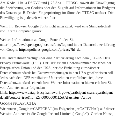
Art. 6 Abs. 1 lit. a DSGVO und § 25 Abs. 1 TTDSG, soweit die Einwilligung
die Speicherung von Cookies oder den Zugriff auf Informationen im Endgerät
des Nutzers (z. B. Device-Fingerprinting) im Sinne des TTDSG umfasst. Die
Einwilligung ist jederzeit widerrufbar.
Wenn Ihr Browser Google Fonts nicht unterstützt, wird eine Standardschrift
von Ihrem Computer genutzt.
Weitere Informationen zu Google Fonts finden Sie
unter
https://developers.google.com/fonts/faq
und in der Datenschutzerklärung
von Google:
https://policies.google.com/privacy?hl=de
.
Das Unternehmen verfügt über eine Zertifizierung nach dem „EU-US Data
Privacy Framework“ (DPF). Der DPF ist ein Übereinkommen zwischen der
Europäischen Union und den USA, der die Einhaltung europäischer
Datenschutzstandards bei Datenverarbeitungen in den USA gewährleisten soll.
Jedes nach dem DPF zertifizierte Unternehmen verpflichtet sich, diese
Datenschutzstandards einzuhalten. Weitere Informationen hierzu erhalten Sie
vom Anbieter unter folgendem
Link:
https://www.dataprivacyframework.gov/s/participant-search/participant-
detail?contact=true&id=a2zt000000001L5AAI&status=Active
Google reCAPTCHA
Wir nutzen „Google reCAPTCHA“ (im Folgenden „reCAPTCHA“) auf dieser
Website. Anbieter ist die Google Ireland Limited („Google“), Gordon House,