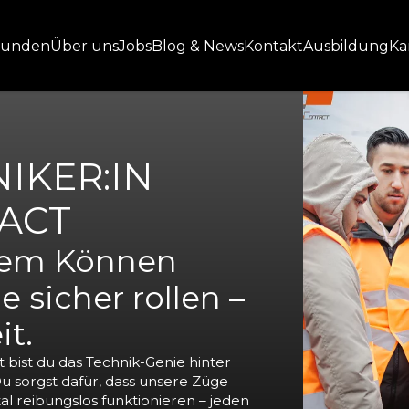
kunden
Über uns
Jobs
Blog & News
Kontakt
Ausbildung
Ka
IKER:IN
ACT
nem Können
e sicher rollen –
t.
 bist du das Technik-Genie hinter
u sorgst dafür, dass unsere Züge
al reibungslos funktionieren – jeden