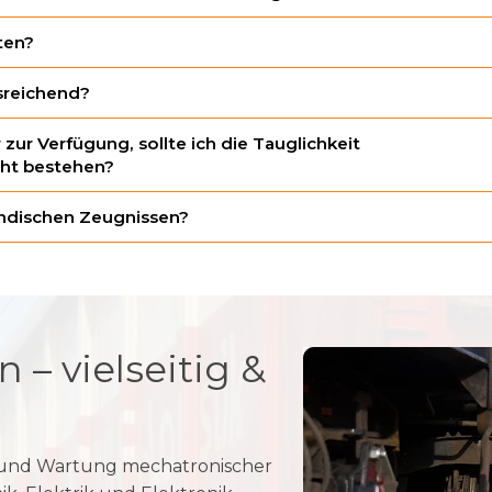
l abgestimmten Ausbildungsrahmenplan, der
er des Kraftfahrt-Bundesamtes
n deiner Motivation, Lernbereitschaft und
ür die Ausbildungsmodule angibt. Die
ten?
ilder wird an die Bedürfnisse der
s und mehrjähriger Berufserfahrung kannst du z.B.
usreichend?
en.
eichend., wenn seine Sprachkenntnisse akzeptabel
uglichkeit und psychologischen Eignung gemäß
ur Verfügung, sollte ich die Tauglichkeit
cht bestehen?
 auf B2-Niveau
keit für die Ausbildung zum Wagenmeister,
ländischen Zeugnissen?
ter ausreicht. Dies erfolgt in Rücksprache mit dem
it dir besprochen.
ssen anerkannt werden. Zuständig sind die
 Bundesländer, wo du einen Antrag auf
e prüfen die Gleichwertigkeit deines
schen Schulabschluss. Bei Gleichwertigkeit
darüber. Wir können die Anerkennung nicht direkt
– vielseitig &
 die zuständigen Stellen, wie das
und Wartung mechatronischer