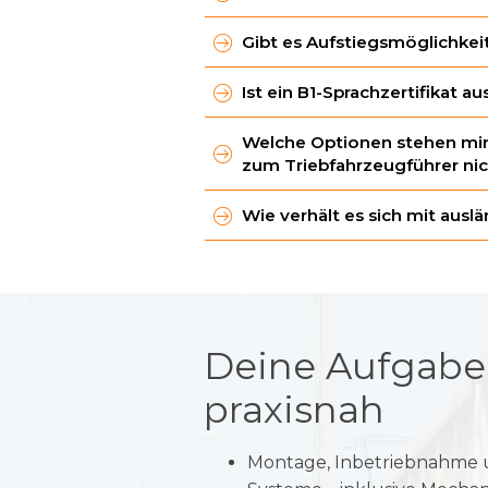
durchstrukturierten, individuel
• Auszug aus dem Fahrtenregist
Arbeitgeber.
Die Erfolgsaussichten hängen vo
die empfohlenen Zeiteinheiten f
Gibt es Aufstiegsmöglichkei
Ausdauer ab.
Verfügbarkeit der LokSpace-Ausb
Ja, nach erfolgreichem Abschlus
Teilnehmer angepasst.
Rangierbegleiter:
Ist ein B1-Sprachzertifikat a
Trainer oder Lehrlokführer werd
• Mindestalter: 18 Jahre
Ein B1-Sprachzertifikat ist ausr
• Nachweis der körperlichen Ta
Welche Optionen stehen mir z
sind.
VDV 714
zum Triebfahrzeugführer ni
• Deutschkenntnisse mindestens
Es wird geprüft, ob die Tauglich
Wie verhält es sich mit aus
Rangierbegleiter oder Zugbeglei
durchführenden Arzt und wird m
Alle ausländischen Zeugnisse mü
Zeugnisanerkennungsstellen der
Anerkennung stellen kannst. Dies
Schulabschlusses mit einem deut
erhältst du eine Bescheinigung 
Deine Aufgaben 
vornehmen, wende dich hierfür an
Kultusministerium.
praxisnah
Montage, Inbetriebnahme 