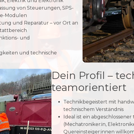
k, Elektrik und Elektronik
ssung von Steuerungen, SPS-
te-Modulen
tung und Reparatur – vor Ort an
tattbereich
nktions- und
gkeiten und technische
Dein Profil – te
teamorientiert
Technikbegeistert mit hand
technischem Verständnis
Ideal ist ein abgeschlossener
(Mechatroniker:in, Elektroniker
Quereinsteiger:innen willk